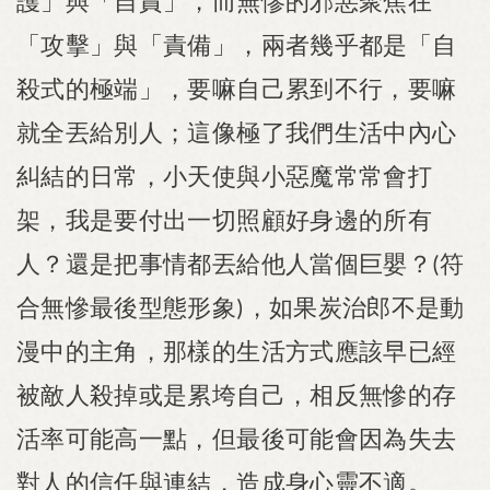
護」與「自責」，而無慘的邪惡聚焦在
「攻擊」與「責備」，兩者幾乎都是「自
殺式的極端」，要嘛自己累到不行，要嘛
就全丟給別人；這像極了我們生活中內心
糾結的日常，小天使與小惡魔常常會打
架，我是要付出一切照顧好身邊的所有
人？還是把事情都丟給他人當個巨嬰？
符
(
合無慘最後型態形象
，如果炭治郎不是動
)
漫中的主角，那樣的生活方式應該早已經
被敵人殺掉或是累垮自己，相反無慘的存
活率可能高一點，但最後可能會因為失去
對人的信任與連結，造成身心靈不適。