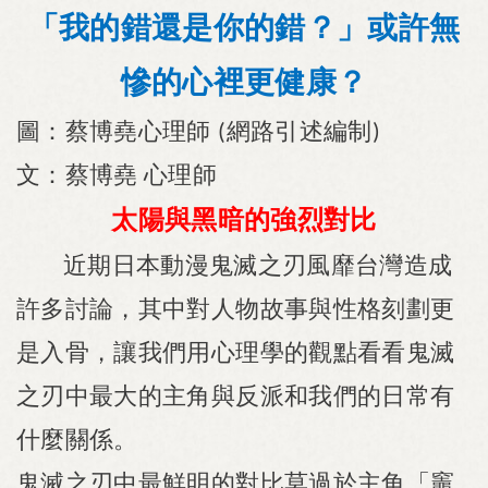
「我的錯還是你的錯？」或許無
慘的心裡更健康？
圖：蔡博堯
心理師
網路引述編制
(
)
文：蔡博堯
心理師
太陽與黑暗的強烈對比
近期日本動漫鬼滅之刃風靡台灣造成
許多討論，其中對人物故事與性格刻劃更
是入骨，讓我們用心理學的觀點看看鬼滅
之刃中最大的主角與反派和我們的日常有
什麼關係。
鬼滅之刃中最鮮明的對比莫過於主角「竈