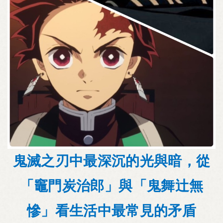
鬼滅之刃中最深沉的光與暗，從
「竈門炭治郎」與「鬼舞辻無
慘」看生活中最常見的矛盾