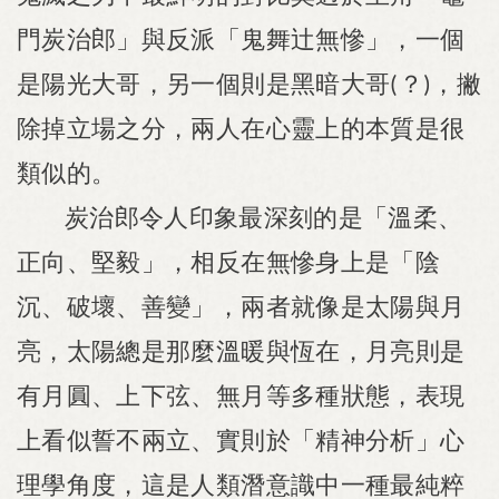
門炭治郎」與反派「鬼舞辻無慘」，一個
是陽光大哥，另一個則是黑暗大哥
？
，撇
(
)
除掉立場之分，兩人在心靈上的本質是很
類似的。
炭治郎令人印象最深刻的是「溫柔、
正向、堅毅」，相反在無慘身上是「陰
沉、破壞、善變」，兩者就像是太陽與月
亮，太陽總是那麼溫暖與恆在，月亮則是
有月圓、上下弦、無月等多種狀態，表現
上看似誓不兩立、實則於「精神分析」心
理學角度，這是人類潛意識中一種最純粹