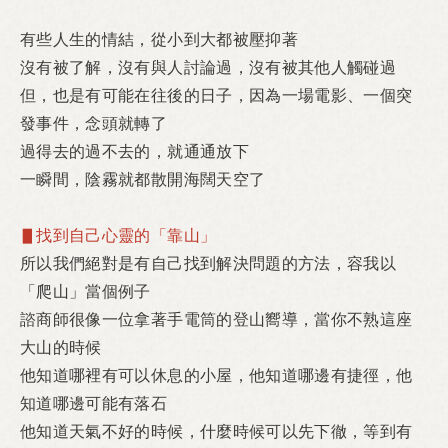
有些人生的情結，
從小到大都被壓抑著
沒有被了解，沒有與人討論過，沒有被其他人觸碰過
但，
也是有可能在往後的日子，
因為一場電影、一個突
發事件，
念頭就轉了
過得去的過不去的，就通通放下
一瞬間，
陰霧就都散開海闊天空了
▋找到自己心靈的「靠山」
所以我們絕對是有自己找到解決問題的方法，容
我以
「爬山」當個例子
諮商師很像一位拿著手電筒的登山嚮導，
當你不熟這座
大山的時候
他知道哪裡有可以休息的小屋，
他知道哪邊有捷徑，
他
知道哪邊可能有落石
他知道天氣不好的時候，
什麼時候可以先下徹，
等到有