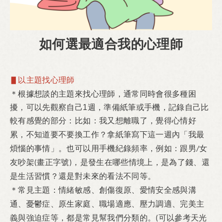
如何選最適合我的心理師
▋以主題找心理師
根據想談的主題來找心理師，通常同時會很多種困
＊
擾，可以先觀察自己
週，準備紙筆或手機，記錄自己比
1
較有感覺的部分：
比如：我又想離職了，覺得心情好
累，不知道要不要換工作？拿紙筆寫下這一週內「我最
煩惱的事情」。
也可以用手機紀錄頻率，例如：跟男
女
/
友吵架
畫正字號
，是發生在哪些情境上，是為了錢
、還
(
)
是生活習慣？還是對未來的看法不同等。
常見主題：
情緒敏感、創傷復原、愛情安全感與溝
＊
通、憂鬱症、原生家庭、職場適應、壓力調適、完美主
義與強迫症等，都是常見幫我們分類的。
可以參考天光
(