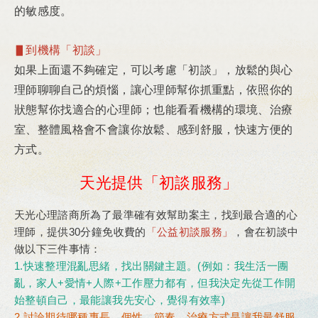
的敏感度。
▋到機構「初談」
如果上面還不夠確定，可以考慮「初談」，放鬆的與心
理師聊聊自己的煩惱，讓心理師幫你抓重點，依照你的
狀態幫你找適合的心理師；也能看看機構的環境、治療
室、整體風格會不會讓你放鬆、感到舒服，快速方便的
方式。
天光提供「初談服務」
天光心理諮商所為了最準確有效幫助案主，找到最合適的心
理師，提供30分鐘免收費的
「公益初談服務」
，會在初談中
做以下三件事情：
1.快速整理混亂思緒，找出關鍵主題。(例如：我生活一團
亂，家人+愛情+人際+工作壓力都有，但我決定先從工作開
始整頓自己，最能讓我先安心，覺得有效率)
2.討論期待哪種專長、個性、節奏、治療方式是讓我最舒服