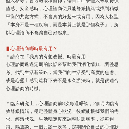
型人格等，會透過破壞關係，傷害自己或他人來取得價
值感、安全感時，心理諮商便只能舒緩情緒或找到稍微
平衡的共處方式，不會真的好起來或有用，因為人格型
「本身不是一種疾病，而是本質上就是那個樣子」，所
以心理諮商不會讓自己好起來。
▋心理諮商哪時最有用？
諮商在「我真的有想改變」時最有用
＊
心理諮商透過定期的談話來幫助我們消化情緒、調整思
考、找到生活新策略；當我們的生活受到高度的焦慮、
或是心靈上感到這樣下去不是永久辦法時，就是很適合
心理諮商的時機。
臨床研究上，心理諮商前
次每週晤談，
個月內能有
＊
8
2
效舒緩情緒，穩定整體身心狀況，後續能根據我們的需
求、經濟狀況、生活穩定度來調整晤談頻率，從每週
談、隔週談、一個月談一次等，定期關心自己的心理狀