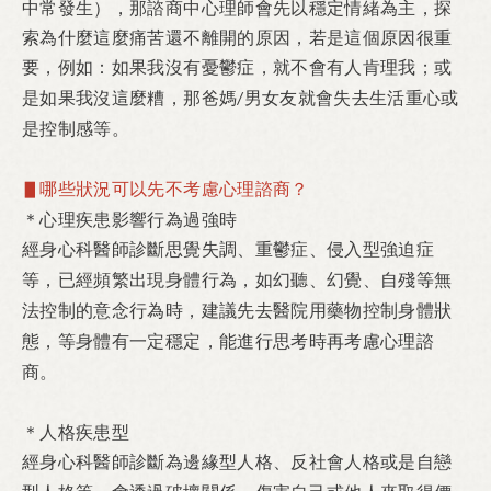
中常發生
，那諮商中心理師會先以穩定情緒為主，探
）
索為什麼這麼痛苦還不離開的原因，若是這個原因很重
要，例如：如果我沒有憂鬱症，就不會有人肯理我；
或
是如果我沒這麼糟，那爸媽
男女友就會失去生活重心或
/
是控制感等。
▋哪些狀況可以先不考慮心理諮商？
心理疾患影響行為過強時
＊
經身心科醫師診斷思覺失調、重鬱症、侵入型強迫症
等，已經頻繁出現身體行為，如幻聽、幻覺、自殘等無
法控制的意念行為時，建議先去醫院用藥物控制身體狀
態，等身體有一定穩定，能進行思考時再考慮心理諮
商。
人格疾患型
＊
經身心科醫師診斷為邊緣型人格、反社會人格或是自戀