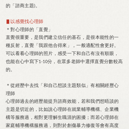
的「諮商主題
。
)
▋以感覺找心理師
對心理師的「直覺」
＊
直覺很重要，是我們建立信任的基石，是很本能性的一
種反射，直覺「我跟他合得來
」，
一般適配性會更好。
可以看看心理師的照片，感受一下和自己有沒有順眼，
也能在心中寫下
分，在眾多老師中選擇直覺分數較高
1-10
的。
從經歷中去找「和自己想談主題類似」有
相關經歷
心
＊
理師
心理師過去的經歷能提升諮商效能，若和我們想晤談的
主題是切近的，比如說心理師在就業輔導機構、企業機
構等服務過，相對更理解生職涯的困擾；而若心理師在
家庭輔導機構服務過，則對於創傷暴力修復等會有高度