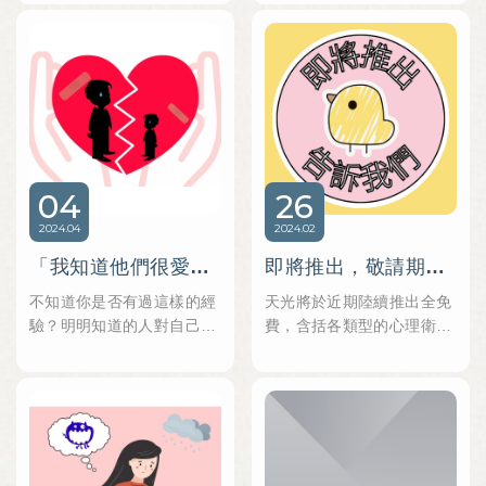
是憂鬱症的進階版，常見會
始的撒嬌期待到尷尬又不失
男女友就會失去生活重心或
「躁」跟「鬱」交替，最白
禮貌，最後轉為不解與憤
是控制感等。
話說就是一下子覺得人沒
怒，甚至沒事好好的卻弄得
事，一下子又難過到想不
吵起架來！說一句「我愛
開。 「躁」的時候會精神很
你」這麼困難嗎？對！就像
好，整個人充滿希望感很正
要了它們的命一樣。
向，覺得凡事都是讓自己成
「他是不是其實沒有很愛
長的考驗，撐過去就是自己
我？」
04
26
的！但事情處理完後就容易
「他沒辦法為了我說嗎？」
變成「鬱」的狀態， ​​​​​​​覺得一
「這麼簡單都不願意…這個
2024
04
2024
02
切的事都沒意義，人生充滿
人真的有重視我嗎？」
「我知道他們很愛我，但其實我感覺不到…」越親近越感到孤單甚至想逃開，或許你心中有個「內在孤兒」。「這不是你的錯，不要再責備自己。」
即將推出，敬請期待！也邀請您留言說出您想聽的主題~讓我們忙不完!!!???(咦?
無奈與委屈，完全失去生活
在撒嬌無償後不免失落開始
的動力，只想懶懶的什麼事
想著關於這男(女)人與自己
不知道你是否有過這樣的經
天光將於近期陸續推出全免
都不要做不想努力。
的關係穩不穩固，開心產生
驗？明明知道的人對自己友
費，含括各類型的心理衛生
焦慮不安，甚至閃過分手的
善願意關懷你，很喜歡甚至
文章、PODCAST、直播影
念頭「一句話這麼簡單都不
是非常愛你的，但不知道為
音互動、Youtube影片等，
肯做…那未來的日子怎麼
什麼對這些「親密的關心與
敬請關注我們!!!也邀請您跟
辦…萬一結婚後有摩擦，是
愛」沒有太多感受，但為了
我們說您「有興趣、想聽
不是更不肯我而改變？」
怕對方失望而裝出快樂的樣
、好奇」的主題，讓我們與
到底看似一句簡單的「我愛
子，但其實內心深處很淡很
您共同成長，探索人類浩瀚
你」卻讓無數飲食男女有這