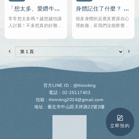
「想太多、愛鑽牛角尖，該怎麼辦才好？」心理師從MBTI告訴你，想太多其實是一種強大的心靈能力！
身體記住了什麼？ 心理師分享創傷與身體的關係，跟壓力say byebye
常常想太多嗎？越想越怕讓
很多身體的反應其實源自心
人討厭！不多想真的好難
理創傷，若我們沒能察覺，
啊！
會不自覺重複這個焦慮制約
其實我們討厭的不是想太
多，而是因為焦慮而產生的
情緒！
官方LINE ID：
@thinnkng
電話：02-25117403
信箱 :
thinnkng2024@gmail.com
地址 :
臺北市中山區天祥路22號2樓
立即預約