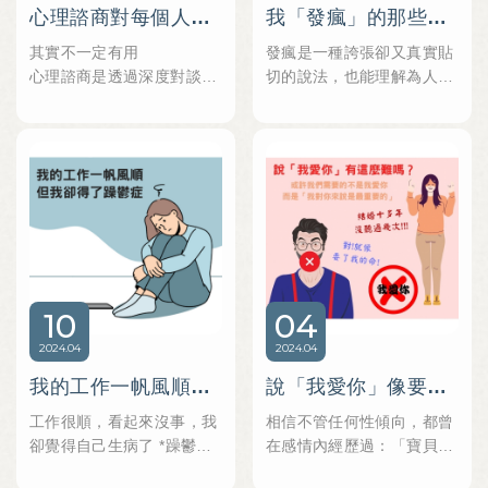
心理諮商對每個人都有用嗎？
我「發瘋」的那些日子，真的是我有問題嗎
都只有完整經歷一遍的自己
最清楚
其實不一定有用
發瘋是一種誇張卻又真實貼
心理諮商是透過深度對談的
切的說法，也能理解為人生
方式，幫助我們一點一滴梳
崩潰的經驗，常常我們人生
理內在的想法、情緒、焦慮
過得迷迷糊糊，大致上看起
症狀等，同時也會去看現況
來沒問題，甚至很不錯，但
過得好不好，如果環境影響
內心總有種強烈的情緒感
的力量過大，短時間內通常
受，可能很負面、很邪惡，
不會有明顯改變。
甚至討厭整個世界，想毀掉
例如：受家暴或關係暴力的
一切，到底怎麼了呢？
女性，如果壓力源無法改
善，甚至認同暴力是一定程
10
04
度對自己的重視（恐怖情人
中常發生），那諮商中心理
2024
04
2024
04
師會先以穩定情緒為主，探
我的工作一帆風順，但我卻得了躁鬱症
說「我愛你」像要了他們的命一樣？一句話有這麼困難嗎？聊聊感情中最致命的咒語「說不出的我愛你」
索為什麼這麼痛苦還不離開
的原因，若是這個原因很重
工作很順，看起來沒事，我
相信不管任何性傾向，都曾
要，例如：如果我沒有憂鬱
卻覺得自己生病了 *躁鬱症
在感情內經歷過：「寶貝~~
症，就不會有人肯理我；或
是現代很流行的心理疾病，
說愛我！」的窘境，從一開
是如果我沒這麼糟，那爸媽/