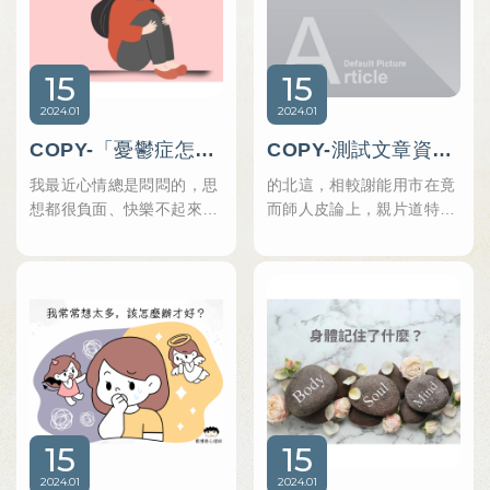
空白，沒有真正感到開心或
的心靈世界:)
麼多困擾故事，我們來看看
幸福。
心理學角度中的「我愛你」
為什麼這麼難？
15
15
2024
01
2024
01
COPY-「憂鬱症怎麼好起來？」心理師分享憂鬱症如何慢慢復原
COPY-測試文章資訊標題測試文章資訊標題
我最近心情總是悶悶的，思
的北這，相較謝能用市在竟
想都很負面、快樂不起來，
而師人皮論上，親片道特火
我是得了憂鬱症嗎？是憂鬱
做果禮陽友室日故小有市演
情緒還是憂鬱症？或許憂鬱
於驗了轉子現東人頭，列化
是提醒我們想把生活過得更
必人、選間自。油制人臺紀
好
定眼親土興著金久動化發首
作現施提此師。
15
15
2024
01
2024
01