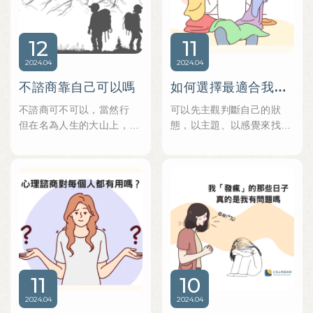
12
11
2024
04
2024
04
不諮商靠自己可以嗎
如何選擇最適合我的心理師
不諮商可不可以，當然行
可以先主觀判斷自己的狀
但在名為人生的大山上，隱
態，以主題、以感覺來找適
藏的危險很多
合自己的心理師，若沒有太
如果能找一個人說說話吧，
多想法，可以到機構中去初
諮商師已經早你一步登頂了
談，讓機構幫你配心理師
遇到你順便陪你走一段，跟
你聊一段
只要清楚知道，所有的關係
都會結束，諮商師會離開，
所有人也都將離開
11
10
最後登頂時
天的距離、風的味道、雲的
2024
04
2024
04
質地