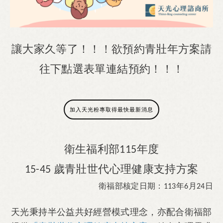
讓大家久等了！！！欲預約青壯年方案請
往下點選表單連結預約！！！
加入天光粉專取得最快最新消息
衛生福利部
年度
115
歲青壯世代心理健康支持方案
15-45
衛福部核定日期：
年
月
日
113
6
24
天光秉持半公益共好經營模式理念，亦配合衛福部