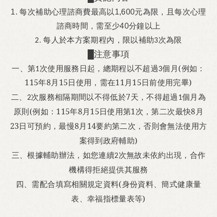
每次補助心理諮商費最高以
元為限，且每次心理
1.
1,600
諮商時間
需至少
分鐘以上
，
40
每人於本方案期程內，限以補助
次為限
2.
3
█注意事項
一、第
次使用服務日起，總期程以不超過
個月(例如：
1
3
115年8月15日使用，需在11月15日前使用完畢)
次服
務相隔期間以不得低於7天，不得超過
個月為
二、2
1
原則(
例如：115年8月15日使用第1次，第二次最快8月
23日可預約，最慢8月14要約第二次，否則會無法使用方
案得到政府輔助)
三、根據輔助辦法，如您連續
次無故未依約出現
，合作
2
機構得拒絕提供其服務
四、需配合填寫相關規定資料(身份資料、
簡式健康量
表、
幸福指標量表等)