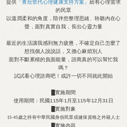
提供
「青壯世代心理健康支持方案」
給有心理需求
的民眾
以溫潤柔和的角度，
陪伴您整理思緒、聆聽內在心
聲，面對真實自我，長出心靈力量
最近的生活讓我感到無力疲憊，不確定自己怎麼了
想找個人說說話，又擔心麻煩別人
面對不斷累積的負面能量，諮商真的可以幫忙我
嗎？
試試看心理諮商吧！或許一切不同就此開始
█實施期間
使用期間：民國115年1月至115年12月31日
█實施對象
歲之持有中華民國身份民眾或健保資格之外籍人士
15-45
█實施內容